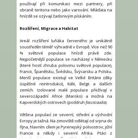
používají při komunikaci mezi partnery, při
obraně teritoria nebo jako varování. Mláďata na
hnízdě se ozývají žadonivým pískáním.
Rozšíření, Migrace a Habitat
Areál rozšíření luňáka červeného je unikátně
soustředěn téměř výhradně v Evropě. Více než 90
% světové populace hnízdí právě zde.
Nejpočetnější populace se nacházejí v Německu
(které hostí zhruba polovinu světové populace),
Francii, Španělsku, Švédsku, Švýcarsku a Polsku.
Menší populace existují ve Velké Británii (díky
úspěšné reintrodukci), Itálii, Belgii a dalších
zemích. Izolované malé populace přežívají v
severozápadní Africe (Maroko) a možná na
Kapverdských ostrovech (poddruh
fasciicauda
).
Většina populací ze severní, střední a východní
Evropy je tažná. Na zimoviště odlétají od srpna do
října, hlavním cílem je Pyrenejský poloostrov, jižní
Francie a někdy i severní Afrika. Ptáci z