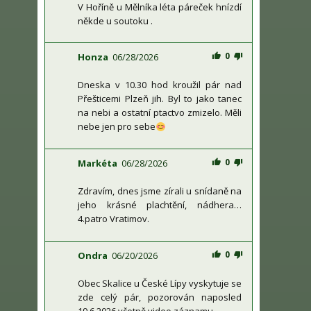
V Hoříně u Mělníka léta páreček hnízdí
někde u soutoku .
0
Honza
06/28/2026
Dneska v 10.30 hod kroužil pár nad
Přešticemi Plzeň jih. Byl to jako tanec
na nebi a ostatní ptactvo zmizelo. Měli
nebe jen pro sebe
0
Markéta
06/28/2026
Zdravím, dnes jsme zírali u snídaně na
jeho krásné plachtění, nádhera…
4.patro Vratimov.
0
Ondra
06/20/2026
Obec Skalice u České Lípy vyskytuje se
zde celý pár, pozorován naposled
19.6.2026 včetně video záznamu