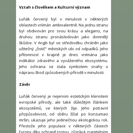
Vztah s člověkem a Kulturní význam
Luňák červený byl v minulosti v některých
oblastech vnímán ambivalentně. Na jednu stranu
byl obdivován pro svou krásu a eleganci, na
druhou stranu pronásledován jako domnělý
škůdce. V Anglii byl ve středověku chráněn jako
užitečný „čistič“ městských ulic od odpadků. Jeho
přítomnost v krajině je dnes vnímána jako
indikátor zdravého a vyváženého ekosystému.
Jeho ochrana se stala symbolem snahy o
nápravu škod způsobených přírodě v minulosti.
Závěr
Luňák červený je nejenom estetickým klenotem
evropské přírody, ale také důležitým článkem
ekosystémů, ve kterých žije. Jeho potravní
přizpůsobivost, od sběru žížal po konzumaci
mršin, ukazuje jeho jedinečnou ekologickou roli.
Přestože jeho populace v některých částech
Evropy díky ochraně rostou, zůstává zranitelným