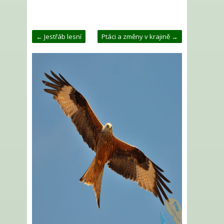
← Jestřáb lesní
Ptáci a změny v krajině →