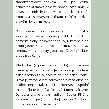
charakteristickým znakem v letu jsou velká,
bělavá až krémová pole ve spodní části křídel v
oblasti ručních letek (tzv. „okna“), která ostře
kontrastují s tmavými špičkami ručních letek a
tmavšími loketními letkami.
Oči dospělých ptáků mají bledě žlutou duhovku,
která jim dodává pronikavý pohled. Zobák je
poměrně slabý, hákovitě zahnutý, u kořene a na
ozobí jasně žlutý, se špičkou tmavě šedou až
černou. Nohy a prsty jsou rovněž zářivě žluté,
drápy jsou černé.
Mladí ptáci (v prvním roce života) jsou celkově
méně výrazně zbarveni. Jejich ocas je světlejší,
spíše hnědorezavý, a vykrojení není tak hluboké.
Hlava je tmavší a více čárkovaná. Světlá okna na
křídlech nejsou tak čistě bílá a kontrastní. Spodní
strana těla je bledší a čárkování méně výrazné.
Duhovka oka je tmavší, spíše hnědavá. Plného
zbarvení dospělých dosahují postupně během
prvních dvou až tří let života.