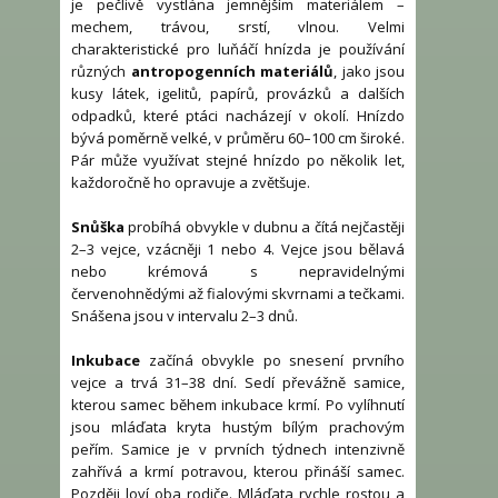
je pečlivě vystlána jemnějším materiálem –
mechem, trávou, srstí, vlnou. Velmi
charakteristické pro luňáčí hnízda je používání
různých
antropogenních materiálů
, jako jsou
kusy látek, igelitů, papírů, provázků a dalších
odpadků, které ptáci nacházejí v okolí. Hnízdo
bývá poměrně velké, v průměru 60–100 cm široké.
Pár může využívat stejné hnízdo po několik let,
každoročně ho opravuje a zvětšuje.
Snůška
probíhá obvykle v dubnu a čítá nejčastěji
2–3 vejce, vzácněji 1 nebo 4. Vejce jsou bělavá
nebo krémová s nepravidelnými
červenohnědými až fialovými skvrnami a tečkami.
Snášena jsou v intervalu 2–3 dnů.
Inkubace
začíná obvykle po snesení prvního
vejce a trvá 31–38 dní. Sedí převážně samice,
kterou samec během inkubace krmí. Po vylíhnutí
jsou mláďata kryta hustým bílým prachovým
peřím. Samice je v prvních týdnech intenzivně
zahřívá a krmí potravou, kterou přináší samec.
Později loví oba rodiče. Mláďata rychle rostou a