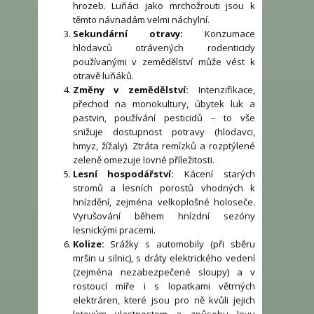
hrozeb. Luňáci jako mrchožrouti jsou k
těmto návnadám velmi náchylní.
Sekundární otravy:
Konzumace
hlodavců otrávených rodenticidy
používanými v zemědělství může vést k
otravě luňáků.
Změny v zemědělství:
Intenzifikace,
přechod na monokultury, úbytek luk a
pastvin, používání pesticidů – to vše
snižuje dostupnost potravy (hlodavci,
hmyz, žížaly). Ztráta remízků a rozptýlené
zeleně omezuje lovné příležitosti.
Lesní hospodářství:
Kácení starých
stromů a lesních porostů vhodných k
hnízdění, zejména velkoplošné holoseče.
Vyrušování během hnízdní sezóny
lesnickými pracemi.
Kolize:
Srážky s automobily (při sběru
mršin u silnic), s dráty elektrického vedení
(zejména nezabezpečené sloupy) a v
rostoucí míře i s lopatkami větrných
elektráren, které jsou pro ně kvůli jejich