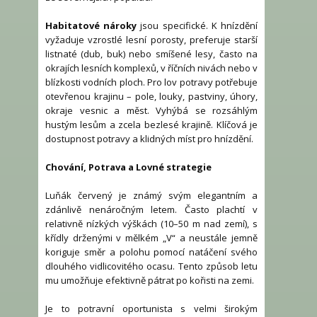
Habitatové nároky
jsou specifické. K hnízdění
vyžaduje vzrostlé lesní porosty, preferuje starší
listnaté (dub, buk) nebo smíšené lesy, často na
okrajích lesních komplexů, v říčních nivách nebo v
blízkosti vodních ploch. Pro lov potravy potřebuje
otevřenou krajinu – pole, louky, pastviny, úhory,
okraje vesnic a měst. Vyhýbá se rozsáhlým
hustým lesům a zcela bezlesé krajině. Klíčová je
dostupnost potravy a klidných míst pro hnízdění.
Chování, Potrava a Lovné strategie
Luňák červený je známý svým elegantním a
zdánlivě nenáročným letem. Často plachtí v
relativně nízkých výškách (10–50 m nad zemí), s
křídly drženými v mělkém „V“ a neustále jemně
koriguje směr a polohu pomocí natáčení svého
dlouhého vidlicovitého ocasu. Tento způsob letu
mu umožňuje efektivně pátrat po kořisti na zemi.
Je to potravní oportunista s velmi širokým