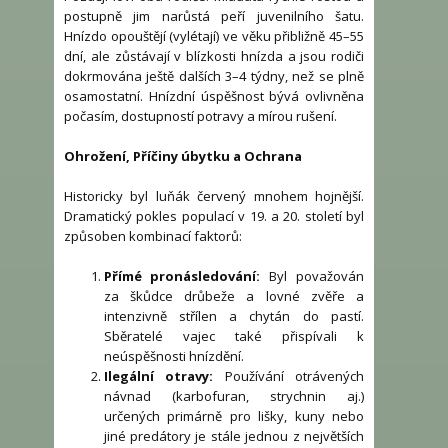
postupně jim narůstá peří juvenilního šatu.
Hnízdo opouštějí (vylétají) ve věku přibližně 45–55
dní, ale zůstávají v blízkosti hnízda a jsou rodiči
dokrmována ještě dalších 3–4 týdny, než se plně
osamostatní. Hnízdní úspěšnost bývá ovlivněna
počasím, dostupností potravy a mírou rušení.
Ohrožení, Příčiny úbytku a Ochrana
Historicky byl luňák červený mnohem hojnější.
Dramatický pokles populací v 19. a 20. století byl
způsoben kombinací faktorů:
Přímé pronásledování:
Byl považován
za škůdce drůbeže a lovné zvěře a
intenzivně střílen a chytán do pastí.
Sběratelé vajec také přispívali k
neúspěšnosti hnízdění.
Ilegální otravy:
Používání otrávených
návnad (karbofuran, strychnin aj.)
určených primárně pro lišky, kuny nebo
jiné predátory je stále jednou z největších