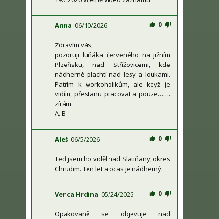
0
Anna
06/10/2026
Zdravím vás,
pozoruji luňáka červeného na jižním
Plzeňsku, nad Střížovicemi, kde
nádherně plachtí nad lesy a loukami.
Patřím k workoholikům, ale když je
vidím, přestanu pracovat a pouze…….
zírám.
A. B.
0
Aleš
06/5/2026
Teď jsem ho viděl nad Slatiňany, okres
Chrudim. Ten let a ocas je nádherný.
0
Venca Hrdina
05/24/2026
Opakovaně se objevuje nad