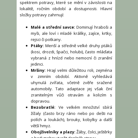
spektrem potravy, které se mění v závislosti na
lokalitě, ročním období a dostupnosti. Hlavní
složky potravy zahrnují:
Malé a střední savce:
Dominují hraboši a
myši, ale loví i mladé králíky, zajíce, krtky,
rejsci či potkany.
Ptáky:
Menší a středně velké druhy ptáků
(kosi, drozdi, špačci, holubi), často mláďata
vybraná z hnízd nebo nemocní či zranění
jedinci.
Mršiny:
Hrají velmi důležitou roli, zejména
v zimním období. Aktivně vyhledává
uhynulá zvířata, včetně zvěře sražené
automobily. Tato adaptace jej však činí
zranitelným vůči otravám a kolizím s
dopravou.
Bezobratlé:
Ve velkém množství sbírá
žížaly (často brzy ráno nebo po dešti na
polích a loukách), brouky, kobylky a další
větší hmyz.
Obojživelníky a plazy:
Žáby, čolci, ještěrky