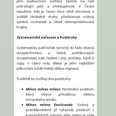
jeho budoucnost zůstává závislá na naší
pokračující péči a ohleduplnosti. V České
republice, kde je řazen mezi silně ohrožené a
zvláště chráněné druhy, představuje vzácný
symbol rozmanité a citlivě obhospodařované
krajiny.
Systematické zařazení a Poddruhy
Systematicky patří luňák červený do řádu dravců
(Accipitriformes) a čeledi jestřábovitých
(Accipitridae), kam řadíme i orly, jestřáby, káně či
supy. V rámci rodu
Milvus
je jeho nejbližším
příbuzným luňák hnědý (
Milvus migrans
).
Tradičně se rozlišují dva poddruhy:
Milvus milvus milvus:
Nominátní poddruh,
který obývá převážnou většinu
evropského areálu.
Milvus milvus fasciicauda:
Vzácný a
pravděpodobně již vyhynulý poddruh z
Kapverdských ostrovů. Jeho status je však