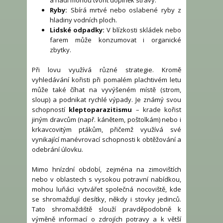
a hadi mohou tvořit doplněk stravy.
Ryby:
Sbírá mrtvé nebo oslabené ryby z
hladiny vodních ploch.
Lidské odpadky:
V blízkosti skládek nebo
farem může konzumovat i organické
zbytky.
Při lovu využívá různé strategie. Kromě
vyhledávání kořisti při pomalém plachtivém letu
může také číhat na vyvýšeném místě (strom,
sloup) a podnikat rychlé výpady. Je známý svou
schopností
kleptoparazitismu
– krade kořist
jiným dravcům (např. kánětem, poštolkám) nebo i
krkavcovitým ptákům, přičemž využívá své
vynikající manévrovací schopnosti k obtěžování a
odebrání úlovku.
Mimo hnízdní období, zejména na zimovištích
nebo v oblastech s vysokou potravní nabídkou,
mohou luňáci vytvářet společná nocoviště, kde
se shromažďují desítky, někdy i stovky jedinců.
Tato shromaždiště slouží pravděpodobně k
výměně informací o zdrojích potravy a k větší