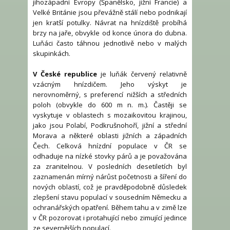
jihozápadní Evropy (Španělsko, jižní Francie) a
Velké Británie jsou převážně stálí nebo podnikají
jen kratší potulky. Návrat na hnízdiště probíhá
brzy na jaře, obvykle od konce února do dubna.
Luňáci často táhnou jednotlivě nebo v malých
skupinkách.
V České republice
je luňák červený relativně
vzácným hnízdičem. Jeho výskyt je
nerovnoměrný, s preferencí nižších a středních
poloh (obvykle do 600 m n. m.). Častěji se
vyskytuje v oblastech s mozaikovitou krajinou,
jako jsou Polabí, Podkrušnohoří, jižní a střední
Morava a některé oblasti jižních a západních
Čech. Celková hnízdní populace v ČR se
odhaduje na nízké stovky párů a je považována
za zranitelnou. V posledních desetiletích byl
zaznamenán mírný nárůst početnosti a šíření do
nových oblastí, což je pravděpodobně důsledek
zlepšení stavu populací v sousedním Německu a
ochranářských opatření. Během tahu a v zimě lze
v ČR pozorovat i protahující nebo zimující jedince
ze severnějších populací.