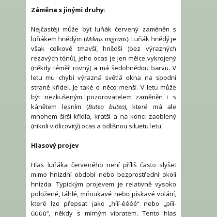
Záměna s jinými druhy:
Nejčastěji může být luňák červený zaměněn s
luňákem hnědým (
Milvus migrans
). Luňák hnědý je
však celkově tmavší, hnědší (bez výrazných
rezavých tónů), jeho ocas je jen mělce vykrojený
(někdy téměř rovný) a má šedohnědou barvu. V
letu mu chybí výrazná světlá okna na spodní
straně křídel. Je také o něco menší. V letu může
být nezkušeným pozorovatelem zaměněn i s
kánětem lesním (
Buteo buteo
), které má ale
mnohem širší křídla, kratší a na konci zaoblený
(nikoli vidlicovitý) ocas a odlišnou siluetu letu.
Hlasový projev
Hlas luňáka červeného není příliš často slyšet
mimo hnízdní období nebo bezprostřední okolí
hnízda. Typickým projevem je relativně vysoko
položené, táhlé, mňoukavé nebo pískavé volání,
které lze přepsat jako „hííí-éééé“ nebo „pííí-
úúúú“, někdy s mírným vibratem. Tento hlas