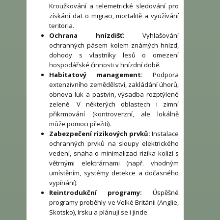
Kroužkování a telemetrické sledování pro
získání dat o migraci, mortalitě a využívání
teritoria.
Ochrana hnízdišť:
Vyhlašování
ochranných pásem kolem známých hnízd,
dohody s vlastníky lesů o omezení
hospodářské činnosti v hnízdní době.
Habitatový management:
Podpora
extenzivního zemědělství, zakládání úhorů,
obnova luk a pastvin, výsadba rozptýlené
zeleně. V některých oblastech i zimní
přikrmování (kontroverzní, ale lokálně
může pomoci přežití).
Zabezpečení rizikových prvků:
Instalace
ochranných prvků na sloupy elektrického
vedení, snaha o minimalizaci rizika kolizí s
větrnými elektrárnami (např. vhodným
umístěním, systémy detekce a dočasného
vypínání).
Reintrodukční programy:
Úspěšné
programy proběhly ve Velké Británii (Anglie,
Skotsko), Irsku a plánují se i jinde.