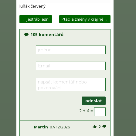
luňák červený
← Jestřáb lesní
Ptáci a změny v krajině →
105
komentářů
2 + 4 =
0
Martin
07/12/2026