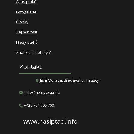
Atlas ptáků
Fotogalerie
Články
Zajímavosti
Hlasy ptáků
Znáte naše ptáky ?
Kontakt
​​​Jižní Morava, Břeclavsko, Hrušky
info@nasiptaci.info
​+420 704 796 700
www.nasiptaci.info