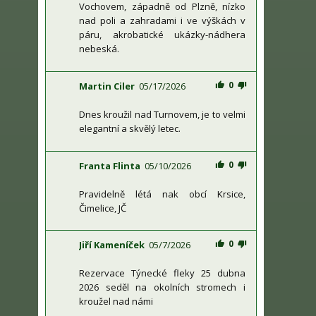
Vochovem, západně od Plzně, nízko
nad poli a zahradami i ve výškách v
páru, akrobatické ukázky-nádhera
nebeská.
0
Martin Ciler
05/17/2026
Dnes kroužil nad Turnovem, je to velmi
elegantní a skvělý letec.
0
Franta Flinta
05/10/2026
Pravidelně létá nak obcí Krsice,
Čimelice, JČ
0
Jiří Kameníček
05/7/2026
Rezervace Týnecké fleky 25 dubna
2026 seděl na okolních stromech i
kroužel nad námi