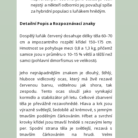
nejistý a někteří odborníci jej považují spíše
za hybridní populaci s luňákem hnědým.
Detailní Popis a Rozpoznávací znaky
Dospělý luňák červený dosahuje délky těla 60–70
cm a impozantního rozpětí křídel 150–175 cm.
Hmotnost se pohybuje mezi 0,8 a 1,3 kg, přičemž
samice jsou v průměru o 10–15 % větší a těžší než
samci (pohlavní dimorfismus ve velikosti).
Jeho nejnápadnějším znakem je dlouhý, štíhlý,
hluboce vidlicovitý ocas, který má živě rezavě
červenou barvu, viditelnou jak shora, tak
zespodu. Tento ocas slouží jako vynikající
kormidlo a stabilizátor při letu. Celkové zbarvení
těla je převážně rezavohnědé. Hlava a krk jsou
výrazně světlejší, šedobílé až krémové, s jemným
tmavším podélným čárkováním. Hřbet a svrchní
krovky křídel jsou tmavší hnědé s rezavými lemy
per. Spodní strana těla je světlejší, rezavá s
tmavším čárkováním na hrudi. Velmi