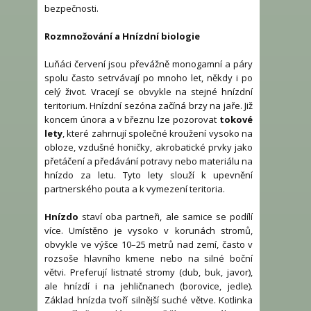
bezpečnosti.
Rozmnožování a Hnízdní biologie
Luňáci červení jsou převážně monogamní a páry
spolu často setrvávají po mnoho let, někdy i po
celý život. Vracejí se obvykle na stejné hnízdní
teritorium. Hnízdní sezóna začíná brzy na jaře. Již
koncem února a v březnu lze pozorovat
tokové
lety
, které zahrnují společné kroužení vysoko na
obloze, vzdušné honičky, akrobatické prvky jako
přetáčení a předávání potravy nebo materiálu na
hnízdo za letu. Tyto lety slouží k upevnění
partnerského pouta a k vymezení teritoria.
Hnízdo
staví oba partneři, ale samice se podílí
více. Umístěno je vysoko v korunách stromů,
obvykle ve výšce 10–25 metrů nad zemí, často v
rozsoše hlavního kmene nebo na silné boční
větvi. Preferují listnaté stromy (dub, buk, javor),
ale hnízdí i na jehličnanech (borovice, jedle).
Základ hnízda tvoří silnější suché větve. Kotlinka