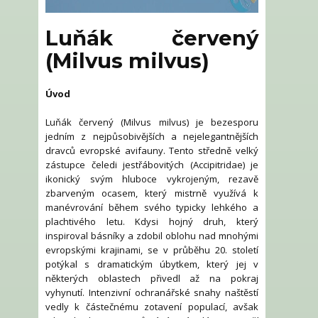
Luňák červený
(Milvus milvus)
Úvod
Luňák červený (Milvus milvus) je bezesporu
jedním z nejpůsobivějších a nejelegantnějších
dravců evropské avifauny. Tento středně velký
zástupce čeledi jestřábovitých (Accipitridae) je
ikonický svým hluboce vykrojeným, rezavě
zbarveným ocasem, který mistrně využívá k
manévrování během svého typicky lehkého a
plachtivého letu. Kdysi hojný druh, který
inspiroval básníky a zdobil oblohu nad mnohými
evropskými krajinami, se v průběhu 20. století
potýkal s dramatickým úbytkem, který jej v
některých oblastech přivedl až na pokraj
vyhynutí. Intenzivní ochranářské snahy naštěstí
vedly k částečnému zotavení populací, avšak