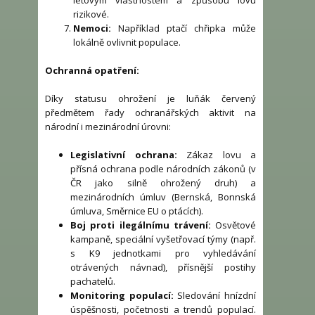
letovým vlastnostem a způsobu lovu
rizikové.
Nemoci:
Například ptačí chřipka může
lokálně ovlivnit populace.
Ochranná opatření:
Díky statusu ohrožení je luňák červený
předmětem řady ochranářských aktivit na
národní i mezinárodní úrovni:
Legislativní ochrana:
Zákaz lovu a
přísná ochrana podle národních zákonů (v
ČR jako silně ohrožený druh) a
mezinárodních úmluv (Bernská, Bonnská
úmluva, Směrnice EU o ptácích).
Boj proti ilegálnímu trávení:
Osvětové
kampaně, speciální vyšetřovací týmy (např.
s K9 jednotkami pro vyhledávání
otrávených návnad), přísnější postihy
pachatelů.
Monitoring populací:
Sledování hnízdní
úspěšnosti, početnosti a trendů populací.