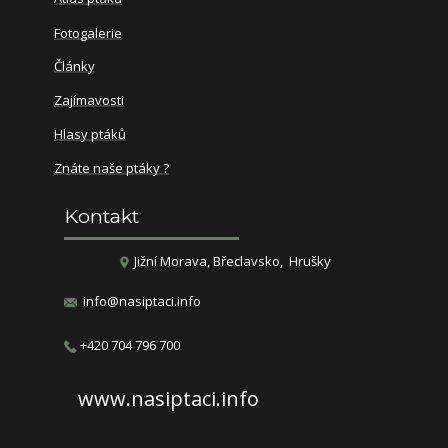
Fotogalerie
Články
Zajímavosti
Hlasy ptáků
Znáte naše ptáky ?
Kontakt
​​​Jižní Morava, Břeclavsko, Hrušky
info@nasiptaci.info
​+420 704 796 700
www.nasiptaci.info