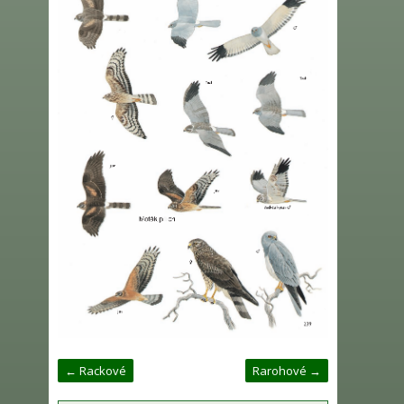
← Rackové
Rarohové →