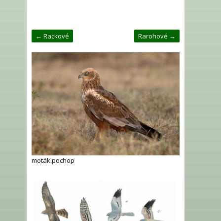
← Rackové
Rarohové →
moták pochop